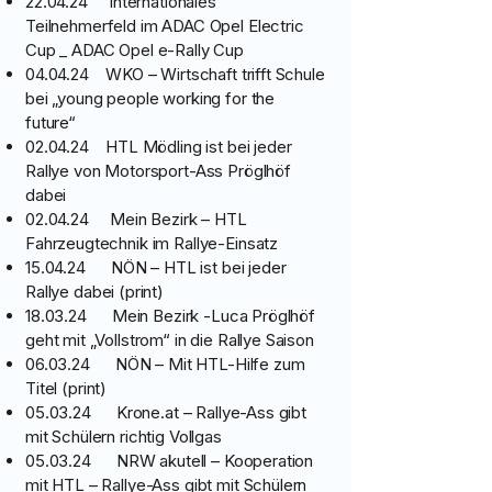
22.04.24 Internationales
Teilnehmerfeld im ADAC Opel Electric
Cup _ ADAC Opel e-Rally Cup
04.04.24 WKO – Wirtschaft trifft Schule
bei „young people working for the
future“
02.04.24 HTL Mödling ist bei jeder
Rallye von Motorsport-Ass Pröglhöf
dabei
02.04.24 Mein Bezirk – HTL
Fahrzeugtechnik im Rallye-Einsatz
15.04.24 NÖN – HTL ist bei jeder
Rallye dabei (print)
18.03.24 Mein Bezirk -Luca Pröglhöf
geht mit „Vollstrom“ in die Rallye Saison
06.03.24 NÖN – Mit HTL-Hilfe zum
Titel (print)
05.03.24 Krone.at – Rallye-Ass gibt
mit Schülern richtig Vollgas
05.03.24 NRW akutell – Kooperation
mit HTL – Rallye-Ass gibt mit Schülern