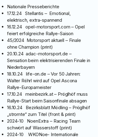
Nationale Presseberichte
17.12.24 Stellantis – Emotional,
elektrisch, extra-spannend
16.12.24 opel-motorsport.com – Opel
feiert erfolgreiche Rallye-Saison
45/2024 Motorsport aktuell – Finale
ohne Champion (print)
20.10.24 adac-motorsport.de –
Sensation beim elektrisierenden Finale in
Niederbayern
18.10.24 life-on.de – Vor 50 Jahren:
Walter Röhrl wird auf Opel Ascona
Rallye-Europameister
17.10.24 meinbezirk.at – Pröglhöf muss
Rallye-Start beim Saisonfinale absagen
16.10.24 Bezirksblatt Mödling – Pröglhöf
„stromte“ zum Titel (front & print)
2024-10 NoenExtra – Racing Team
schwört auf Wasserstoff (print)
2024-10 WKONoe- Internationale