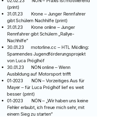
02.02.23 NÖN – Praxis ist motivierend
(print)
31.01.23 Krone – Junger Rennfahrer
gibt Schülern Nachhilfe (print)
31.01.23 Krone online – Junger
Rennfahrer gibt Schülern „Rallye-
Nachhilfe“
30.01.23 motorline.cc – HTL Mödling:
Spannendes Jugendförderungsprojekt
von Luca Pröglhöf
30.01.23 NÖN online – Wenn
Ausbildung auf Motorsport trifft
01-2023 NÖN – Vorzeitiges Aus für
Mayer – für Luca Pröglhöf lief es weit
besser (print)
01-2023 NÖN – „Wir haben uns keine
Fehler erlaubt, ich freue mich sehr, mit
einem Sieg zu starten“
01-2023 motorline.cc – Starker
Saisonauftakt für Pröglhöf
01-2023 Motorradreporter –