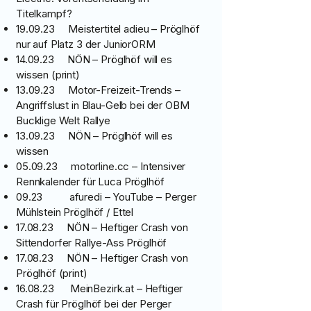
Titelkampf?
19.09.23 Meistertitel adieu – Pröglhöf
nur auf Platz 3 der JuniorORM
14.09.23 NÖN – Pröglhöf will es
wissen (print)
13.09.23 Motor-Freizeit-Trends –
Angriffslust in Blau-Gelb bei der OBM
Bucklige Welt Rallye
13.09.23 NÖN – Pröglhöf will es
wissen
05.09.23 motorline.cc – Intensiver
Rennkalender für Luca Pröglhöf
09.23 afuredi – YouTube – Perger
Mühlstein Pröglhöf / Ettel
17.08.23 NÖN – Heftiger Crash von
Sittendorfer Rallye-Ass Pröglhöf
17.08.23 NÖN – Heftiger Crash von
Pröglhöf (print)
16.08.23 MeinBezirk.at – Heftiger
Crash für Pröglhöf bei der Perger