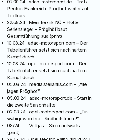
07.09.24 adac-motorsport.de – Trotz
Pech in Frankreich: Pröglhöf weiter auf
Titelkurs
22.o8.24 Mein Bezirk NÖ – Flotte
Seriensieger – Pröglhöf baut
Gesamtführung aus (print)
10.08.24 adac-motorsport.com – Der
Tabellenführer setzt sich nach hartem
Kampf durch
10.08.24 opel-motorsport.com – Der
Tabellenführer setzt sich nach hartem
Kampf durch
05.08.24 media.stellantis.com – „Alle
jagen Pröglhöf“
05.08.24 adac-motorsport.de – Start in
die zweite Saisonhälfte
02.08.24 opel-motorsport.com – „Ein
wahrgewordener Kindheitstraum!“
08/24 Vollgas – Stromaufwärts
(print)
29.07.24 Opel Electric Rally Cup 2024 !