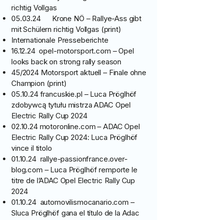
richtig Vollgas
05.03.24 Krone NÖ – Rallye-Ass gibt
mit Schülern richtig Vollgas (print)
Internationale Presseberichte
16.12.24 opel-motorsport.com – Opel
looks back on strong rally season
45/2024 Motorsport aktuell – Finale ohne
Champion (print)
05.10.24 francuskie.pl – Luca Pröglhöf
zdobywcą tytułu mistrza ADAC Opel
Electric Rally Cup 2024
02.10.24 motoronline.com – ADAC Opel
Electric Rally Cup 2024: Luca Pröglhöf
vince il titolo
01.10.24 rallye-passionfrance.over-
blog.com – Luca Pröglhöf remporte le
titre de l’ADAC Opel Electric Rally Cup
2024
01.10.24 automovilismocanario.com –
Sluca Pröglhöf gana el título de la Adac