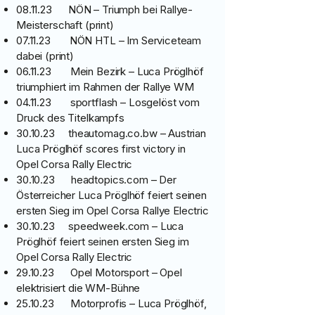
08.11.23 NÖN – Triumph bei Rallye-
Meisterschaft (print)
07.11.23 NÖN HTL – Im Serviceteam
dabei (print)
06.11.23 Mein Bezirk – Luca Pröglhöf
triumphiert im Rahmen der Rallye WM
04.11.23 sportflash – Losgelöst vom
Druck des Titelkampfs
30.10.23 theautomag.co.bw – Austrian
Luca Pröglhöf scores first victory in
Opel Corsa Rally Electric
30.10.23 headtopics.com – Der
Österreicher Luca Pröglhöf feiert seinen
ersten Sieg im Opel Corsa Rallye Electric
30.10.23 speedweek.com – Luca
Pröglhöf feiert seinen ersten Sieg im
Opel Corsa Rally Electric
29.10.23 Opel Motorsport – Opel
elektrisiert die WM-Bühne
25.10.23 Motorprofis – Luca Pröglhöf,