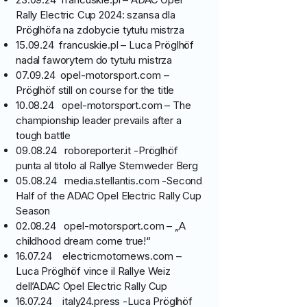
Rally Electric Cup 2024: szansa dla
Pröglhöfa na zdobycie tytułu mistrza
15.09.24 francuskie.pl – Luca Pröglhöf
nadal faworytem do tytułu mistrza
07.09.24 opel-motorsport.com –
Pröglhöf still on course for the title
10.08.24 opel-motorsport.com – The
championship leader prevails after a
tough battle
09.08.24 roboreporter.it -Pröglhöf
punta al titolo al Rallye Stemweder Berg
05.08.24 media.stellantis.com -Second
Half of the ADAC Opel Electric Rally Cup
Season
02.08.24 opel-motorsport.com – „A
childhood dream come true!“
16.07.24 electricmotornews.com –
Luca Pröglhöf vince il Rallye Weiz
dell’ADAC Opel Electric Rally Cup
16.07.24 italy24.press -Luca Pröglhöf