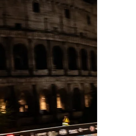
wieder gefunden. Wir haben die
@barumczechrally mit P3-Zeit auf der
Powerstage und P5 in der Junior-ERC beendet.
Mit diesem guten Gefühl steuern wir jetzt auf die
nächste Rallye zu! 🚀 Fotocredits:
@fullsend_agency