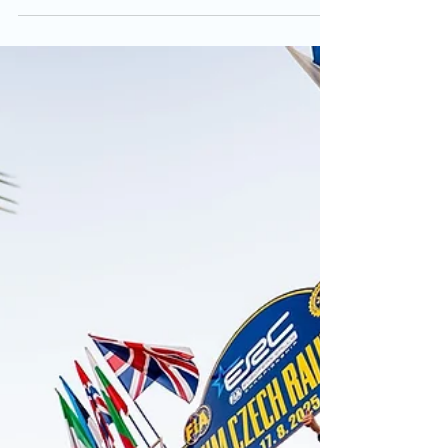
5. Sept. 2025
Kumrovec Rally
Kumrovec Rally – Tag 1 Bester Rally4 im
Shakedown P2 auf SS1 Das Tempo war da, aber
elektrische Probleme und keine Beleuchtung
auf der Hälfte von SS2 haben uns
zurückgeworfen. Kopf hoch, volle Konzentration
auf die Etappen von morgen – wir sind noch
lange nicht fertig! Fotocredits: @marek_pleha