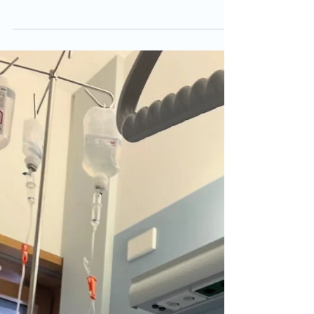
5. Juli 2025
Crash in Rom
Leider hatten wir einen Unfall in einer
Rechtskurve auf SS4 und haben das Auto
überschlagen. @christina_ettel und mir geht es
zum Glück gut, wir sind unverletzt. Leider kein
Neustart morgen. Wirklich schade für das
gesamte Team – Riesen Dank für eure harte
Arbeit und dass ihr mich jetzt wieder aufbaut. Ich
verspreche: Wir kommen stärker zurück! 💪
Fotocredits: @fullsend_agency