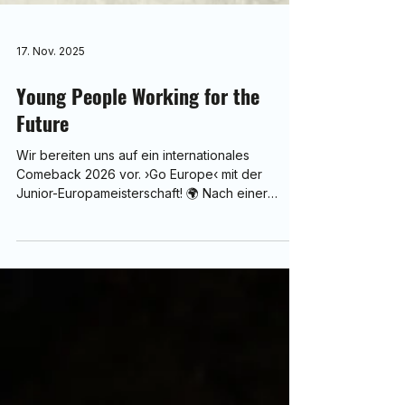
17. Nov. 2025
Young People Working for the
Future
Wir bereiten uns auf ein internationales
Comeback 2026 vor. ›Go Europe‹ mit der
Junior-Europameisterschaft! 🌍 Nach einer
kurzen Pause im Jahr 2025 kehrt das Projekt
stärker denn je zurück – und verbindet junge
technische Talente mit der Welt des
Motorsports. 🚗💡 Ich befinde mich bereits in
Gesprächen mit mehreren HTLs sowie in
Sponsorverhandlungen, um Schüler:innen echte
Motorsport-Erfahrungen, Teamarbeit und
internationale Einsätze zu ermöglichen.
Unterstützt von Opel Moto